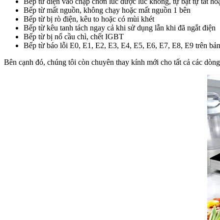
Bếp từ điện vào chập chờn lúc được lúc không, tự bật tự tắt hoặ
Bếp từ mất nguồn, không chạy hoặc mất nguồn 1 bên
Bếp từ bị rò điện, kêu to hoặc có mùi khét
Bếp từ kêu tanh tách ngay cả khi sử dụng lẫn khi đã ngắt điện
Bếp từ bị nổ cầu chì, chết IGBT
Bếp từ báo lỗi E0, E1, E2, E3, E4, E5, E6, E7, E8, E9 trên bả
Bên cạnh đó, chúng tôi còn chuyên thay kính mới cho tất cả các dòng 