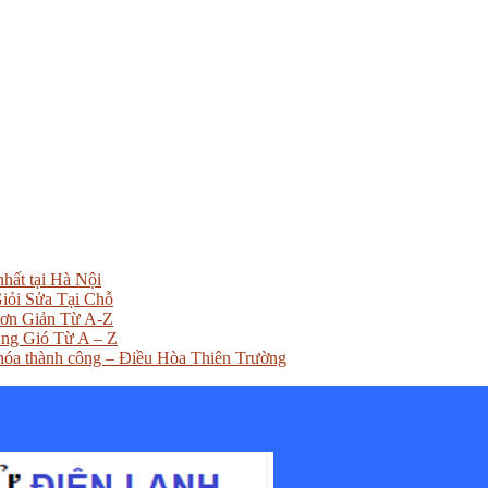
hất tại Hà Nội
iỏi Sửa Tại Chỗ
Đơn Giản Từ A-Z
ng Gió Từ A – Z
khóa thành công – Điều Hòa Thiên Trường