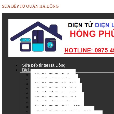
SỬA BẾP TỪ QUẬN HÀ ĐÔNG
Sửa bếp từ tại Hà Đông
Dịch vụ
Sửa Bếp Từ Tại Xa La
Sửa Bếp Từ Tại Mỗ Lao
Sửa Bếp Từ Tại Văn Phú
Sửa Bếp Từ Tại Văn Quán
Sửa Bếp Từ Tại Vạn Phúc
Sửa Bếp Từ Tại Kiến Hưng
Sửa Bếp Từ Tại Phú Lương
Sửa Bếp Từ Tại Dương Nội
Sửa Bếp Từ Tại Văn Khê, La Khê