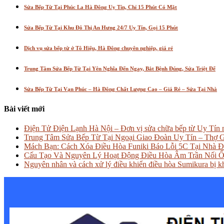
Sửa Bếp Từ Tại Phúc La Hà Đông Uy Tín, Chỉ 15 Phút Có Mặt
Sửa Bếp Từ Tại Khu Đô Thị An Hưng 24/7 Uy Tín, Gọi 15 Phút
Dịch vụ sửa bếp từ ở Tô Hiệu, Hà Đông chuyên nghiệp, giá rẻ
Trung Tâm Sửa Bếp Từ Tại Yên Nghĩa Đến Ngay, Bắt Bệnh Đúng, Sửa Triệt Để
Sửa Bếp Từ Tại Vạn Phúc – Hà Đông Chất Lượng Cao – Giá Rẻ – Sửa Tại Nhà
Bài viết mới
Điện Tử Điện Lạnh Hà Nội – Đơn vị sửa chữa bếp từ Uy Tín n
Trung Tâm Sửa Bếp Từ Tại Ngoại Giao Đoàn Uy Tín – Thợ G
Mách Bạn: Cách Xóa Điều Hòa Funiki Báo Lỗi 5C Tại Nhà 
Cấu Tạo Và Nguyên Lý Hoạt Động Điều Hòa Âm Trần Nối Ố
Nguyên nhân và cách xử lý điều khiển điều hòa Sumikura bị 