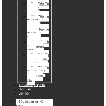
Sửa Bếp Từ
Tại Vạn
Phúc
Sửa Bếp Từ
Tại Kiến
Hưng
Sửa Bếp Từ
Tại Phú
Lương
Sửa Bếp Từ
Tại Dương
Nội
Sửa Bếp Từ
Tại Văn Khê,
La Khê
Sửa Bếp Từ
Tại Khu Đô
Thị Thanh
Hà
Tư vấn bếp điện từ
Giới thiệu
Liên hệ
Sửa bếp từ tại Hà
Đông