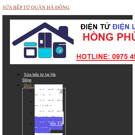
SỬA BẾP TỪ QUẬN HÀ ĐÔNG
Sửa bếp từ tại Hà
Đông
Dịch vụ
Sửa Bếp Từ
Tại Xa La
Sửa Bếp Từ
Tại Mỗ Lao
Sửa Bếp Từ
Tại Văn Phú
Sửa Bếp Từ
Tại Văn
Quán