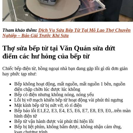
Tham khảo thêm:
Dịch Vụ Sửa Bếp Từ Tại Mỗ Lao Thợ Chuyên
Nghiệp – Báo Giá Trước Khi Sửa
Thợ sửa bếp từ tại Văn Quán sửa dứt
điểm các hư hỏng của bếp từ
Chiếc bếp điện từ, hồng ngoại nhà bạn đang gặp lỗi gì dù đơn giản
hay phức tạp như:
Bếp không hoạt động, mất nguồn, mất nguồn 1 bên, nguồn
điện chập chờn lúc được lúc không
Bếp có điện nhưng không nóng, nóng yếu
Lỗi bị vỡ mạch khiến bếp từ hoạt động vài phút thì ngưng
Mặt kính bếp từ bị nứt vỡ, rò rỉ điện
Bếp báo lỗi E1,E2, E3, E4, E5, E6, E7, E8, E9, E0,..trên màn
hình điện tử
Bếp từ vận hành được vài phút thì hiện lỗi
Bếp bị liệt phím, không bấm được, không nhận cảm ứng,
loạn chương trình