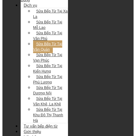
Dịch vụ
Sửa Bếp Từ Tại Xa
La
Sửa Bếp Từ Tại
Mỗ Lao
Sửa Bếp Từ Tại
Văn Phú
Sửa Bếp Từ Tại
Văn Quán
Sửa Bếp Từ Tại
Vạn Phúc
Sửa Bếp Từ Tại
Kiến Hưng
Sửa Bếp Từ Tại
Phú Lương
Sửa Bếp Từ Tại
Dương Nội
Sửa Bếp Từ Tại
Văn Khê, La Khê
Sửa Bếp Từ Tại
Khu Đô Thị Thanh
Hà
Tư vấn bếp điện từ
Giới thiệu