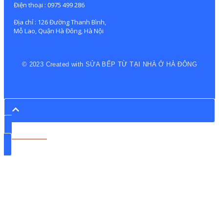
Điện thoại : 0975 499 286
Địa chỉ : 126 Đường Thanh Bình,
Mỗ Lao, Quận Hà Đông, Hà Nội
© 2023 Created with SỬA BẾP TỪ TẠI NHÀ Ở HÀ ĐÔNG
0975 499 286