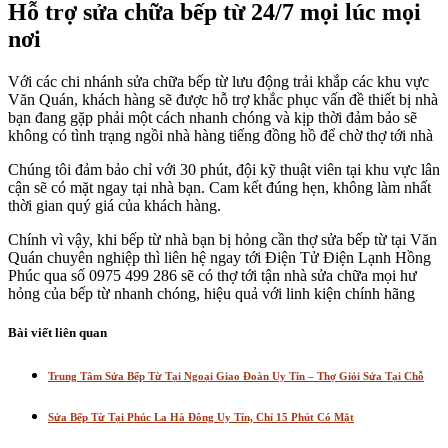
Hỗ trợ sửa chữa bếp từ 24/7 mọi lúc mọi
nơi
Với các chi nhánh sửa chữa bếp từ lưu động trải khắp các khu vực
Văn Quán, khách hàng sẽ được hỗ trợ khắc phục vấn đề thiết bị nhà
bạn đang gặp phải một cách nhanh chóng và kịp thời đảm bảo sẽ
không có tình trạng ngồi nhà hàng tiếng đồng hồ để chờ thợ tới nhà
Chúng tôi đảm bảo chỉ với 30 phút, đội kỹ thuật viên tại khu vực lân
cận sẽ có mặt ngay tại nhà bạn. Cam kết đúng hẹn, không làm nhất
thời gian quý giá của khách hàng.
Chính vì vậy, khi bếp từ nhà bạn bị hỏng cần thợ sửa bếp từ tại Văn
Quán chuyên nghiệp thì liên hệ ngay tới Điện Tử Điện Lạnh Hồng
Phúc qua số 0975 499 286 sẽ có thợ tới tận nhà sửa chữa mọi hư
hỏng của bếp từ nhanh chóng, hiệu quả với linh kiện chính hãng
Bài viết liên quan
Trung Tâm Sửa Bếp Từ Tại Ngoại Giao Đoàn Uy Tín – Thợ Giỏi Sửa Tại Chỗ
Sửa Bếp Từ Tại Phúc La Hà Đông Uy Tín, Chỉ 15 Phút Có Mặt