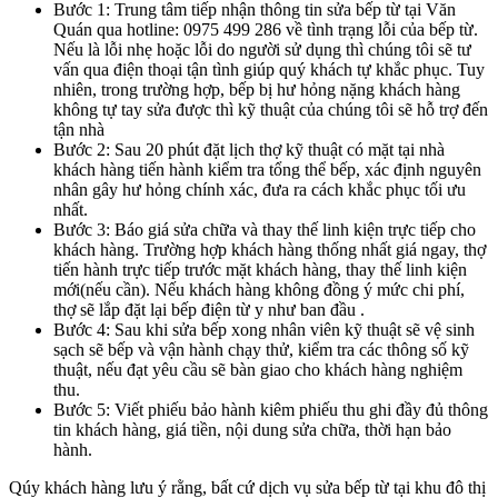
Bước 1: Trung tâm tiếp nhận thông tin sửa bếp từ tại Văn
Quán qua hotline: 0975 499 286 về tình trạng lỗi của bếp từ.
Nếu là lỗi nhẹ hoặc lỗi do người sử dụng thì chúng tôi sẽ tư
vấn qua điện thoại tận tình giúp quý khách tự khắc phục. Tuy
nhiên, trong trường hợp, bếp bị hư hỏng nặng khách hàng
không tự tay sửa được thì kỹ thuật của chúng tôi sẽ hỗ trợ đến
tận nhà
Bước 2: Sau 20 phút đặt lịch thợ kỹ thuật có mặt tại nhà
khách hàng tiến hành kiểm tra tổng thể bếp, xác định nguyên
nhân gây hư hỏng chính xác, đưa ra cách khắc phục tối ưu
nhất.
Bước 3: Báo giá sửa chữa và thay thế linh kiện trực tiếp cho
khách hàng. Trường hợp khách hàng thống nhất giá ngay, thợ
tiến hành trực tiếp trước mặt khách hàng, thay thế linh kiện
mới(nếu cần). Nếu khách hàng không đồng ý mức chi phí,
thợ sẽ lắp đặt lại bếp điện từ y như ban đầu .
Bước 4: Sau khi sửa bếp xong nhân viên kỹ thuật sẽ vệ sinh
sạch sẽ bếp và vận hành chạy thử, kiểm tra các thông số kỹ
thuật, nếu đạt yêu cầu sẽ bàn giao cho khách hàng nghiệm
thu.
Bước 5: Viết phiếu bảo hành kiêm phiếu thu ghi đầy đủ thông
tin khách hàng, giá tiền, nội dung sửa chữa, thời hạn bảo
hành.
Qúy khách hàng lưu ý rằng, bất cứ dịch vụ sửa bếp từ tại khu đô thị