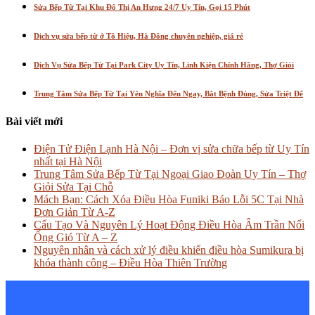
Sửa Bếp Từ Tại Khu Đô Thị An Hưng 24/7 Uy Tín, Gọi 15 Phút
Dịch vụ sửa bếp từ ở Tô Hiệu, Hà Đông chuyên nghiệp, giá rẻ
Dịch Vụ Sửa Bếp Từ Tại Park City Uy Tín, Linh Kiện Chính Hãng, Thợ Giỏi
Trung Tâm Sửa Bếp Từ Tại Yên Nghĩa Đến Ngay, Bắt Bệnh Đúng, Sửa Triệt Để
Bài viết mới
Điện Tử Điện Lạnh Hà Nội – Đơn vị sửa chữa bếp từ Uy Tín
nhất tại Hà Nội
Trung Tâm Sửa Bếp Từ Tại Ngoại Giao Đoàn Uy Tín – Thợ
Giỏi Sửa Tại Chỗ
Mách Bạn: Cách Xóa Điều Hòa Funiki Báo Lỗi 5C Tại Nhà
Đơn Giản Từ A-Z
Cấu Tạo Và Nguyên Lý Hoạt Động Điều Hòa Âm Trần Nối
Ống Gió Từ A – Z
Nguyên nhân và cách xử lý điều khiển điều hòa Sumikura bị
khóa thành công – Điều Hòa Thiên Trường