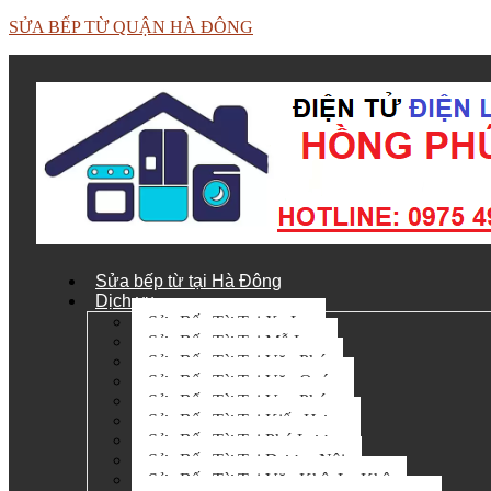
SỬA BẾP TỪ QUẬN HÀ ĐÔNG
Sửa bếp từ tại Hà Đông
Dịch vụ
Sửa Bếp Từ Tại Xa La
Sửa Bếp Từ Tại Mỗ Lao
Sửa Bếp Từ Tại Văn Phú
Sửa Bếp Từ Tại Văn Quán
Sửa Bếp Từ Tại Vạn Phúc
Sửa Bếp Từ Tại Kiến Hưng
Sửa Bếp Từ Tại Phú Lương
Sửa Bếp Từ Tại Dương Nội
Sửa Bếp Từ Tại Văn Khê, La Khê