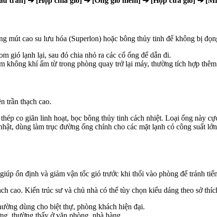
ấu trần] ➔ [Hộp chia gió] ➔ [Ống gió mềm] ➔ [Hộp cửa gió] ➔ [M
ằng mút cao su lưu hóa (Superlon) hoặc bông thủy tinh để không bị đọn
 gió lạnh lại, sau đó chia nhỏ ra các cổ ống để dẫn đi.
 không khí ấm từ trong phòng quay trở lại máy, thường tích hợp thêm l
n trần thạch cao.
 thép co giãn linh hoạt, bọc bông thủy tinh cách nhiệt. Loại ống này c
ật, dùng làm trục đường ống chính cho các mặt lạnh có công suất lớ
iúp ổn định và giảm vận tốc gió trước khi thổi vào phòng để tránh tiế
ch cao. Kiến trúc sư và chủ nhà có thể tùy chọn kiểu dáng theo sở thíc
thường dùng cho biệt thự, phòng khách hiện đại.
ng, thường thấy ở văn phòng, nhà hàng.