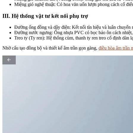
Miệng gió nghệ thuật: Có hoa văn uốn lượn phong cách cổ điển
III. Hệ thống vật tư kết nối phụ trợ
Đường ống đồng và dây điện: Kết nối tín hiệu và luân chuyển
Đường nước ngưng: Ống nhựa PVC có bọc bảo ôn cách nhiệt, dẫ
Treo ty (Ty ren): Hệ thống cùm, thanh ty ren treo cố định dàn lạ
Nhờ cấu tạo đồng bộ và thiết kế âm trần gọn gàng,
điều hòa âm trần 