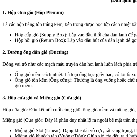
[Dàn lạnh gi
1. Hộp chia gió (Hộp Plenum)
Là các hộp bằng tôn tráng kẽm, bên trong được bọc lớp cách nhiệt b
Hộp cấp gió (Supply Box): Lắp vào đầu thổi của dàn lạnh để gom
Hộp hồi gió (Return Box): Lắp vào đầu hút của dàn lạnh để gom
2. Đường ống dẫn gió (Ducting)
Đóng vai trò như các mạch máu truyền dẫn hơi lạnh luồn lách phía trê
Ống gió mềm cách nhiệt: Là loại ống bọc giấy bạc, có lõi lò xo
Ống gió tôn kẽm (Ống cứng): Thường là ống vuông hoặc chữ nh
gió mềm.
3. Hộp cửa gió và Miệng gió (Cửa gió)
Hộp cửa gió: Đầu kết nối cuối cùng giữa ống gió mềm và miệng gió, g
Miệng gió (Cửa gió): Đây là phần duy nhất lộ ra ngoài bề mặt trần thạ
Miệng gió Slot (Linear): Dạng khe dài vô cực, rất sang trọng, 
Miệng gió khuếch tán (Vuông/Tròn): Giúp gió tỏa đều ra 4 hướ