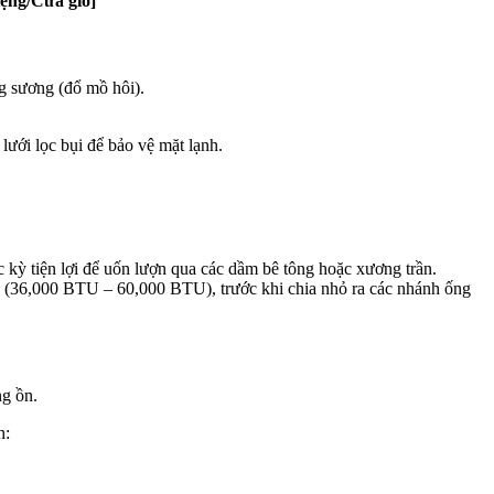
iệng/Cửa gió]
g sương (đổ mồ hôi).
ưới lọc bụi để bảo vệ mặt lạnh.
ực kỳ tiện lợi để uốn lượn qua các dầm bê tông hoặc xương trần.
n (36,000 BTU – 60,000 BTU), trước khi chia nhỏ ra các nhánh ống
ng ồn.
h: