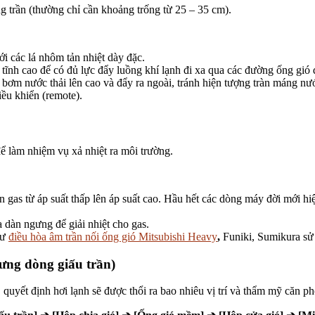
g trần (thường chỉ cần khoảng trống từ 25 – 35 cm).
i các lá nhôm tản nhiệt dày đặc.
t tĩnh cao để có đủ lực đẩy luồng khí lạnh đi xa qua các đường ống gió 
m nước thải lên cao và đẩy ra ngoài, tránh hiện tượng tràn máng nướ
iều khiển (remote).
ể làm nhiệm vụ xả nhiệt ra môi trường.
 gas từ áp suất thấp lên áp suất cao. Hầu hết các dòng máy đời mới hiệ
 dàn ngưng để giải nhiệt cho gas.
hư
điều hòa âm trần nối ống gió Mitsubishi Heavy
,
Funiki, Sumikura sử
rưng dòng giấu trần)
 quyết định hơi lạnh sẽ được thổi ra bao nhiêu vị trí và thẩm mỹ căn p