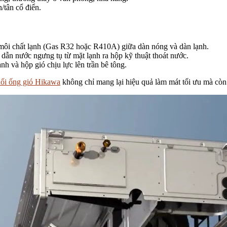
/tân cổ điển.
 môi chất lạnh (Gas R32 hoặc R410A) giữa dàn nóng và dàn lạnh.
n nước ngưng tụ từ mặt lạnh ra hộp kỹ thuật thoát nước.
nh và hộp gió chịu lực lên trần bê tông.
nối ống gió Hikawa
không chỉ mang lại hiệu quả làm mát tối ưu mà còn