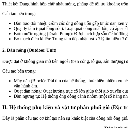
Thiết kế: Dạng hình hộp chữ nhật mỏng, phẳng để tối ưu khoảng trốn
Cấu tạo bên trong:
Dàn trao đổi nhiệt: Gồm các ống đồng uốn gấp khúc đan xen vớ
Quạt ly tâm (quạt lồng sóc): Loại quạt công suất lớn, có áp suấ
Bơm nước ngưng (Drain Pump): Được tích hợp sẵn để tự động bơ
Bo mạch điều khiển: Trung tâm tiếp nhận và xử lý tín hiệu từ đ
2. Dàn nóng (Outdoor Unit)
Được đặt ở không gian mở bên ngoài (ban công, lô gia, sân thượng) đ
Cấu tạo bên trong:
Máy nén (Block): Trái tim của hệ thống, thực hiện nhiệm vụ nén
vận hành êm.
Quạt dàn nóng: Quạt hướng trục cỡ lớn giúp thổi gió xuyên qua
Dàn ngưng tụ: Hệ thống ống đồng cánh nhôm (một số hãng n
II. Hệ thống phụ kiện và vật tư phân phối gió (Đặc t
Đây là phần cấu tạo cơ khí tạo nên sự khác biệt của dòng nối ống gió,